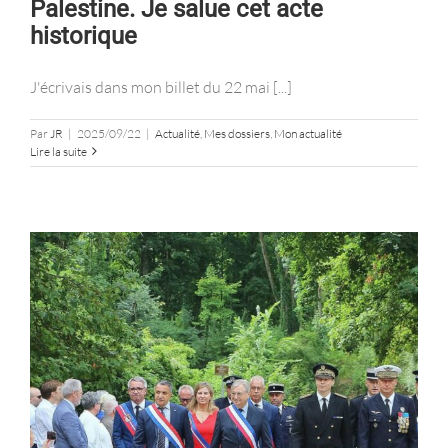
Palestine. Je salue cet acte
historique
J'écrivais dans mon billet du 22 mai [...]
Par
JR
|
2025/09/22
|
Actualité
,
Mes dossiers
,
Mon actualité
Lire la suite