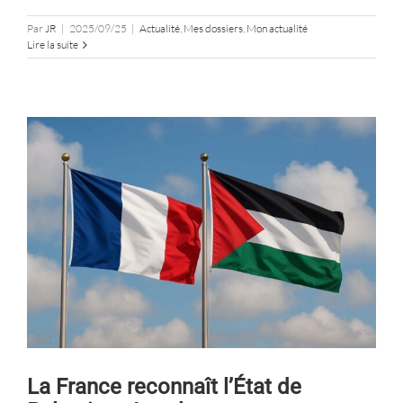
Par
JR
|
2025/09/25
|
Actualité
,
Mes dossiers
,
Mon actualité
Lire la suite
La France reconnaît l’État de