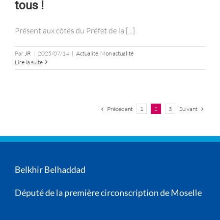
tous !
Présent aux côtés du Préfet de la [...]
Par
JR
|
2025/07/14
|
Actualité
,
Mon actualité
Lire la suite
Précédent
Suivant
1
2
3
Belkhir Belhaddad
Député de la première circonscription de Moselle