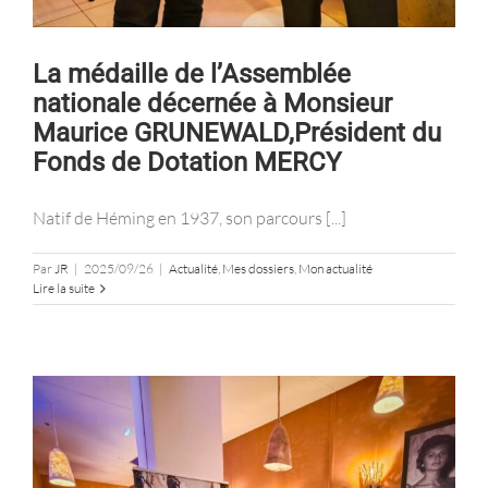
La médaille de l’Assemblée
nationale décernée à Monsieur
Maurice GRUNEWALD,Président du
Fonds de Dotation MERCY
Natif de Héming en 1937, son parcours [...]
Par
JR
|
2025/09/26
|
Actualité
,
Mes dossiers
,
Mon actualité
Lire la suite