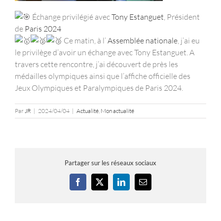
Échange privilégié avec
Tony Estanguet
, Président
de
Paris 2024
Ce matin, à l’
Assemblée nationale
, j’ai eu
le privilège d’avoir un échange avec Tony Estanguet. A
travers cette rencontre, j’ai découvert de près les
médailles olympiques ainsi que l’affiche officielle des
Jeux Olympiques et Paralympiques de Paris 2024.
Par
JR
|
2024/04/04
|
Actualité
,
Mon actualité
Partager sur les réseaux sociaux
Facebook
X
LinkedIn
Email